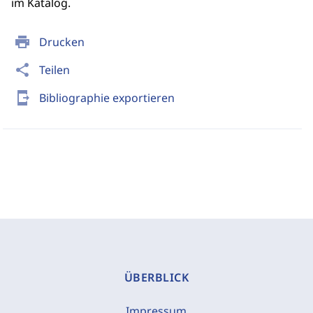
im Katalog.
print
Drucken
share
Teilen
send_to_mobile
Bibliographie exportieren
ÜBERBLICK
Impressum