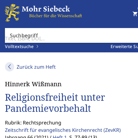
shopping_cart
Suchbegriff
Volltextsuche
Erweiterte S
Zurück zum Heft
Hinnerk Wißmann
Religionsfreiheit unter
Pandemievorbehalt
Rubrik: Rechtsprechung
Zeitschrift für evangelisches Kirchenrecht
(ZevKR)
Jahrgang 66 (2021) /
Heft 1
,
S. 77-89 (13)