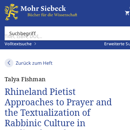
shopping_cart
Suchbegriff
Volltextsuche
Erweiterte S
Zurück zum Heft
Talya Fishman
Rhineland Pietist
Approaches to Prayer and
the Textualization of
Rabbinic Culture in