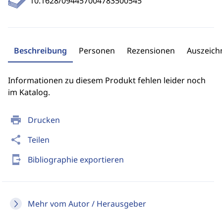
10.1628/094457004783500545
Beschreibung
Personen
Rezensionen
Auszeic
Informationen zu diesem Produkt fehlen leider noch
im Katalog.
print
Drucken
share
Teilen
send_to_mobile
Bibliographie exportieren
Mehr vom Autor / Herausgeber