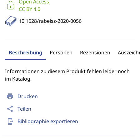
Open Access
CC BY 4.0
10.1628/rabelsz-2020-0056
Beschreibung
Personen
Rezensionen
Auszeic
Informationen zu diesem Produkt fehlen leider noch
im Katalog.
print
Drucken
share
Teilen
send_to_mobile
Bibliographie exportieren