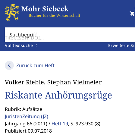
shopping_cart
Suchbegriff
Volltextsuche
Erweiterte S
Zurück zum Heft
Volker Rieble, Stephan Vielmeier
Riskante Anhörungsrüge
Rubrik: Aufsätze
JuristenZeitung
(JZ)
Jahrgang 66 (2011) /
Heft 19
,
S. 923-930 (8)
Publiziert 09.07.2018