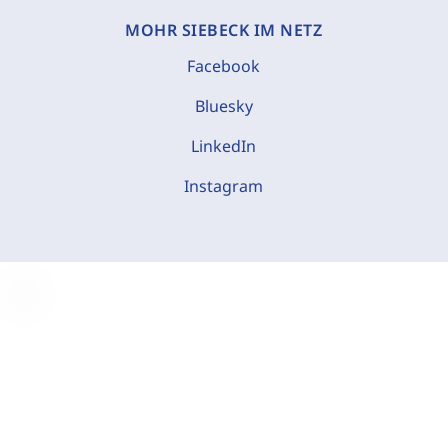
MOHR SIEBECK IM NETZ
Facebook
Bluesky
LinkedIn
Instagram
C
o
o
k
i