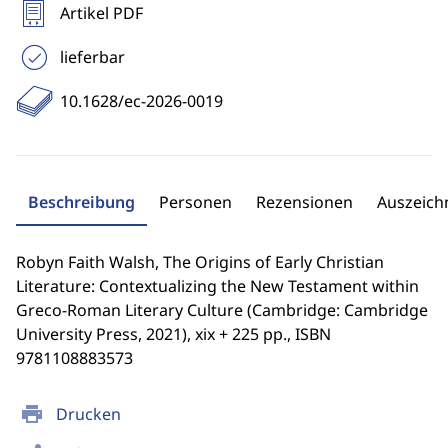
Artikel PDF
lieferbar
10.1628/ec-2026-0019
Beschreibung
Personen
Rezensionen
Auszeic
Robyn Faith Walsh, The Origins of Early Christian
Literature: Contextualizing the New Testament within
Greco-Roman Literary Culture (Cambridge: Cambridge
University Press, 2021), xix + 225 pp., ISBN
9781108883573
print
Drucken