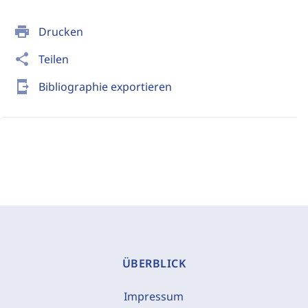
print
Drucken
share
Teilen
send_to_mobile
Bibliographie exportieren
ÜBERBLICK
Impressum