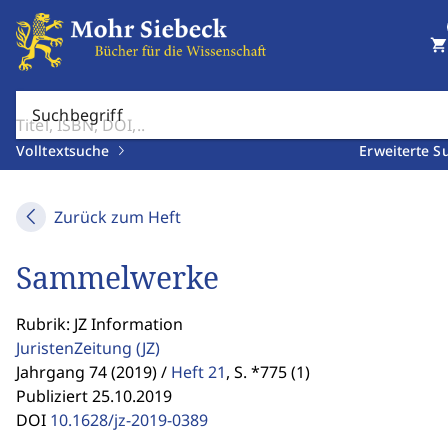
shopping_cart
Suchbegriff
Volltextsuche
Erweiterte S
Zurück zum Heft
Sammelwerke
Rubrik: JZ Information
JuristenZeitung
(JZ)
Jahrgang 74 (2019) /
Heft 21
,
S. *775 (1)
Publiziert 25.10.2019
DOI
10.1628/jz-2019-0389