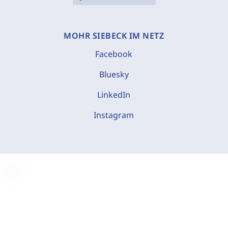
MOHR SIEBECK IM NETZ
Facebook
Bluesky
LinkedIn
Instagram
C
o
o