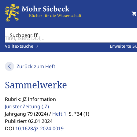
shopping_cart
Suchbegriff
Volltextsuche
Erweiterte S
Zurück zum Heft
Sammelwerke
Rubrik: JZ Information
JuristenZeitung
(JZ)
Jahrgang 79 (2024) /
Heft 1
,
S. *34 (1)
Publiziert 02.01.2024
DOI
10.1628/jz-2024-0019