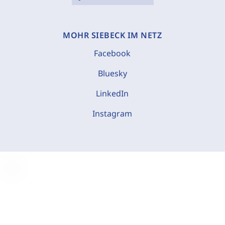
MOHR SIEBECK IM NETZ
Facebook
Bluesky
LinkedIn
Instagram
C
o
o