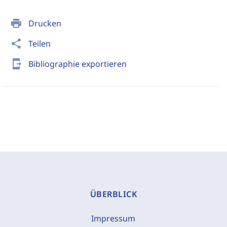
print
Drucken
share
Teilen
send_to_mobile
Bibliographie exportieren
ÜBERBLICK
Impressum