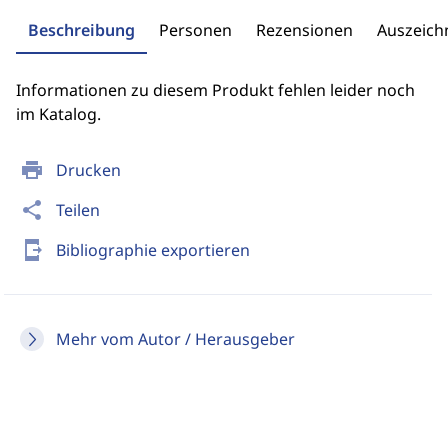
Beschreibung
Personen
Rezensionen
Auszeic
Informationen zu diesem Produkt fehlen leider noch
im Katalog.
print
Drucken
share
Teilen
send_to_mobile
Bibliographie exportieren
Mehr vom Autor / Herausgeber