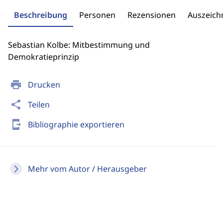
Beschreibung
Personen
Rezensionen
Auszeic
Sebastian Kolbe: Mitbestimmung und
Demokratieprinzip
print
Drucken
share
Teilen
send_to_mobile
Bibliographie exportieren
Mehr vom Autor / Herausgeber