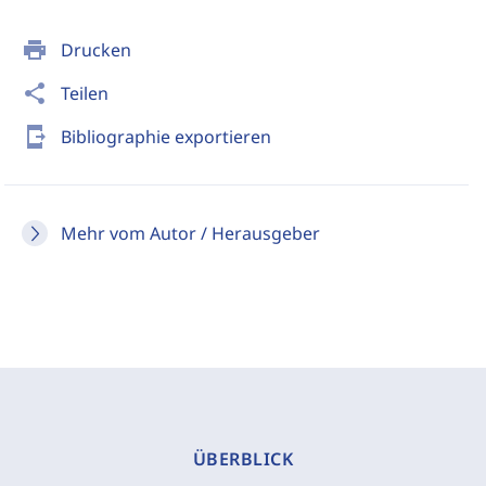
print
Drucken
share
Teilen
send_to_mobile
Bibliographie exportieren
Mehr vom Autor / Herausgeber
ÜBERBLICK