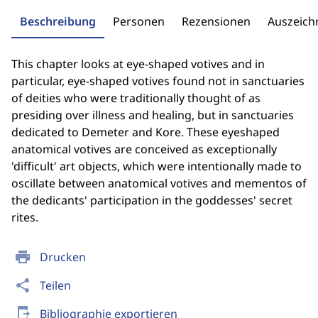
Beschreibung
Personen
Rezensionen
Auszeic
This chapter looks at eye-shaped votives and in
particular, eye-shaped votives found not in sanctuaries
of deities who were traditionally thought of as
presiding over illness and healing, but in sanctuaries
dedicated to Demeter and Kore. These eyeshaped
anatomical votives are conceived as exceptionally
'difficult' art objects, which were intentionally made to
oscillate between anatomical votives and mementos of
the dedicants' participation in the goddesses' secret
rites.
print
Drucken
share
Teilen
send_to_mobile
Bibliographie exportieren