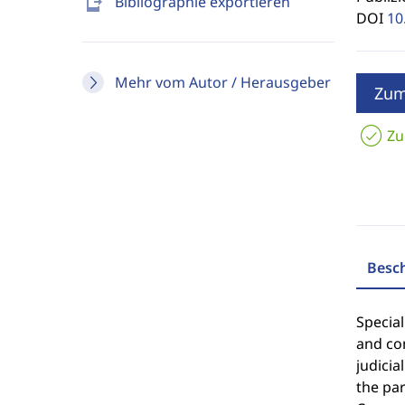
send_to_mobile
Bibliographie exportieren
DOI
10
Mehr vom Autor / Herausgeber
Zum
Zu
Besc
Special
and com
judicia
the par