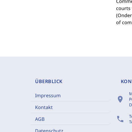
Commer
courts
(Onder
of comp
ÜBERBLICK
KON
M
Impressum
location_on
P
D
Kontakt
T
phone
AGB
T
Datenschutz