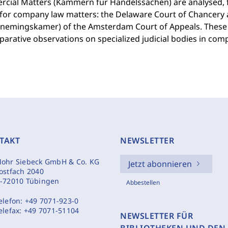
cial Matters (Kammern für Handelssachen) are analysed, fo
 for company law matters: the Delaware Court of Chancery
nemingskamer) of the Amsterdam Court of Appeals. These t
arative observations on specialized judicial bodies in com
TAKT
NEWSLETTER
ohr Siebeck GmbH & Co. KG
Jetzt abonnieren
ostfach 2040
-72010 Tübingen
Abbestellen
elefon:
+49 7071-923-0
elefax:
+49 7071-51104
NEWSLETTER FÜR