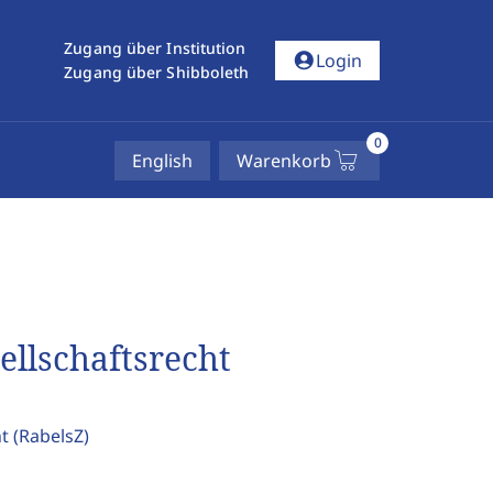
Zugang über Institution
account_circle
Login
Zugang über Shibboleth
0
English
Warenkorb
ellschaftsrecht
ht
(RabelsZ)