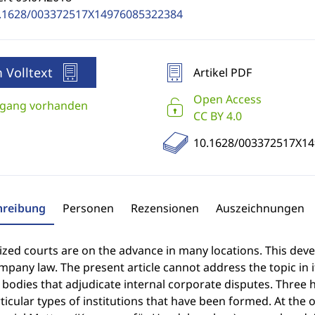
.1628/003372517X14976085322384
 Volltext
Artikel PDF
Open Access
gang vorhanden
CC BY 4.0
10.1628/003372517X1
hreibung
Personen
Rezensionen
Auszeichnungen
ized courts are on the advance in many locations. This dev
pany law. The present article cannot address the topic in i
l bodies that adjudicate internal corporate disputes. Three 
ticular types of institutions that have been formed. At the