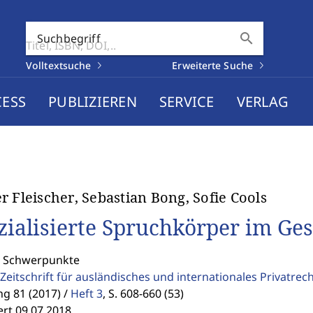
search
Suchbegriff
Volltextsuche
Erweiterte Suche
CESS
PUBLIZIEREN
SERVICE
VERLAG
r Fleischer, Sebastian Bong, Sofie Cools
zialisierte Spruchkörper im Ges
: Schwerpunkte
Zeitschrift für ausländisches und internationales Privatrec
g 81 (2017) /
Heft 3
,
S. 608-660 (53)
ert 09.07.2018