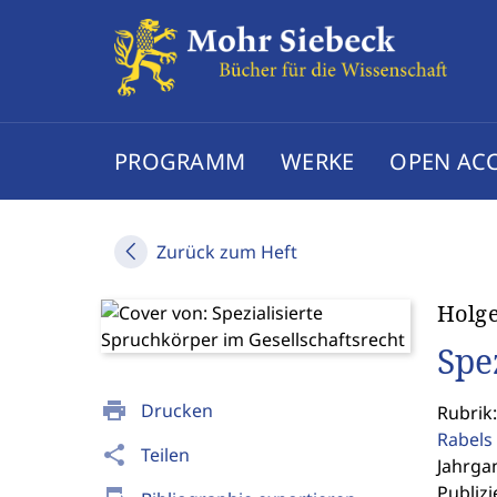
PROGRAMM
WERKE
OPEN AC
Zurück zum Heft
Holge
Spe
print
Drucken
Rubrik
Rabels 
share
Teilen
Jahrgan
Publizi