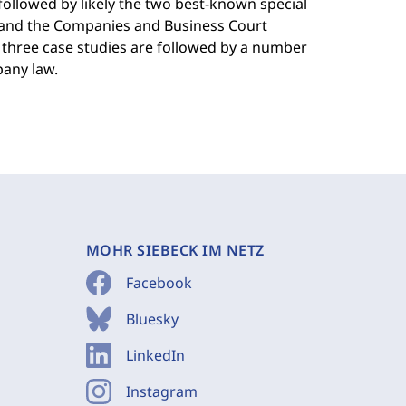
llowed by likely the two best-known special
 and the Companies and Business Court
hree case studies are followed by a number
pany law.
MOHR SIEBECK IM NETZ
Facebook
Bluesky
LinkedIn
Instagram