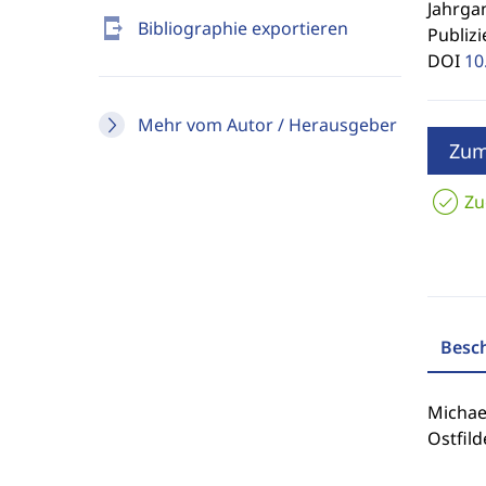
Jahrgan
send_to_mobile
Bibliographie exportieren
Publizi
DOI
10
Mehr vom Autor / Herausgeber
Zum
Zu
Besc
Michael
Ostfild