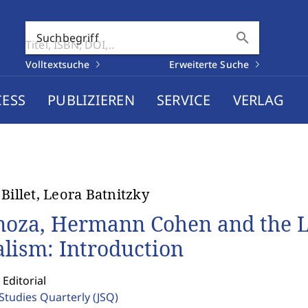
search
Suchbegriff
Volltextsuche
Erweiterte Suche
CESS
PUBLIZIEREN
SERVICE
VERLAG
 Billet, Leora Batnitzky
noza, Hermann Cohen and the L
alism: Introduction
 Editorial
 Studies Quarterly
(JSQ)