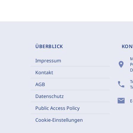
ÜBERBLICK
KON
M
Impressum
location_on
P
D
Kontakt
T
phone
AGB
T
Datenschutz
mail
E
Public Access Policy
Cookie-Einstellungen