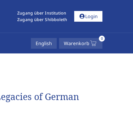
Zugang über Institution
account_circle
Login
Zugang über Shibboleth
0
English
Warenkorb
egacies of German