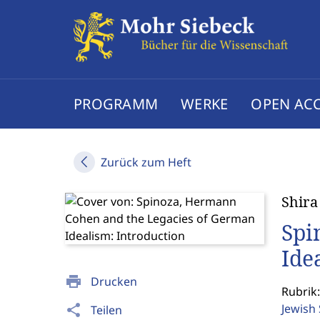
PROGRAMM
WERKE
OPEN AC
Zurück zum Heft
Shira
Spi
Ide
print
Drucken
Rubrik:
Jewish
share
Teilen