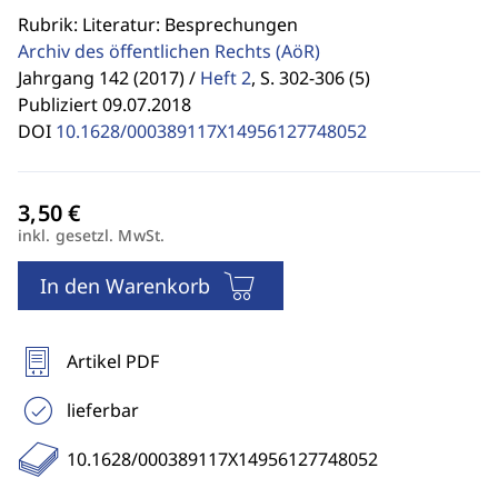
Rubrik: Literatur: Besprechungen
Archiv des öffentlichen Rechts
(AöR)
Jahrgang 142 (2017) /
Heft 2
,
S. 302-306 (5)
Publiziert 09.07.2018
DOI
10.1628/000389117X14956127748052
inkl. gesetzl. MwSt.
In den Warenkorb
Artikel PDF
lieferbar
10.1628/000389117X14956127748052