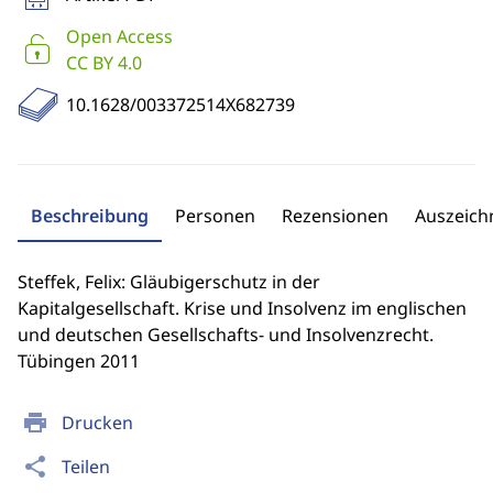
Open Access
CC BY 4.0
10.1628/003372514X682739
Beschreibung
Personen
Rezensionen
Auszeic
Steffek, Felix: Gläubigerschutz in der
Kapitalgesellschaft. Krise und Insolvenz im englischen
und deutschen Gesellschafts- und Insolvenzrecht.
Tübingen 2011
print
Drucken
share
Teilen