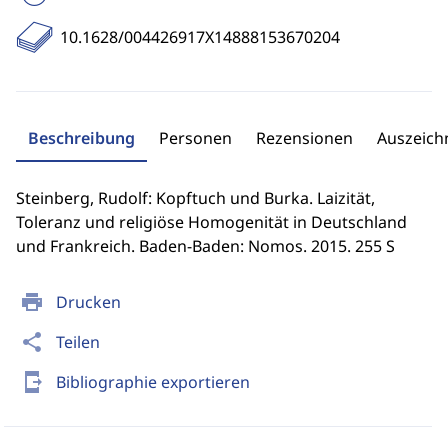
10.1628/004426917X14888153670204
Beschreibung
Personen
Rezensionen
Auszeic
Steinberg, Rudolf: Kopftuch und Burka. Laizität,
Toleranz und religiöse Homogenität in Deutschland
und Frankreich. Baden-Baden: Nomos. 2015. 255 S
print
Drucken
share
Teilen
send_to_mobile
Bibliographie exportieren