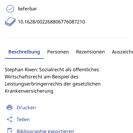
lieferbar
10.1628/002268806776087210
Beschreibung
Personen
Rezensionen
Auszeic
Stephan Rixen: Sozialrecht als öffentliches
Wirtschaftsrecht am Beispiel des
Leistungserbringerrechts der gesetzlichen
Krankenversicherung
print
Drucken
share
Teilen
send_to_mobile
Bibliographie exportieren