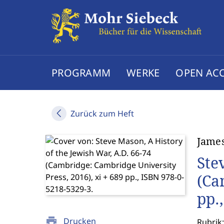
PROGRAMM
WERKE
OPEN AC
Zurück zum Heft
James
Ste
(Ca
pp.
print
Drucken
Rubrik