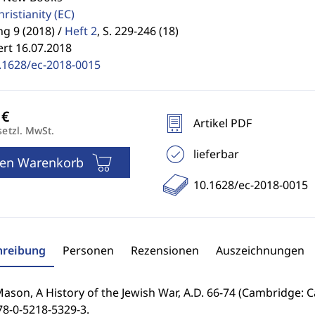
hristianity
(EC)
g 9 (2018) /
Heft 2
,
S. 229-246 (18)
ert 16.07.2018
.1628/ec-2018-0015
Artikel PDF
setzl. MwSt.
lieferbar
den Warenkorb
10.1628/ec-2018-0015
hreibung
Personen
Rezensionen
Auszeichnungen
ason, A History of the Jewish War, A.D. 66-74 (Cambridge: Ca
78-0-5218-5329-3.