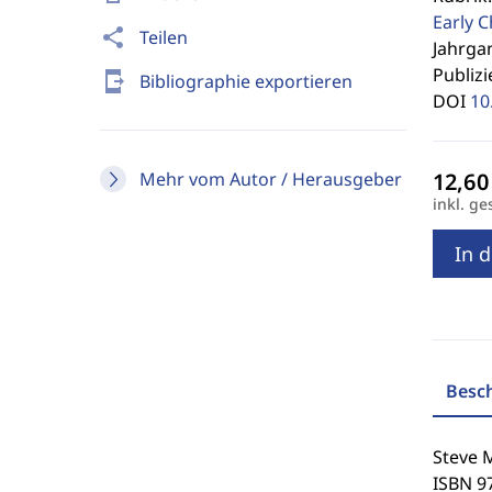
Early C
share
Teilen
Jahrgan
Publizi
send_to_mobile
Bibliographie exportieren
DOI
10
Mehr vom Autor / Herausgeber
inkl. ge
In 
Besc
Steve M
ISBN 9