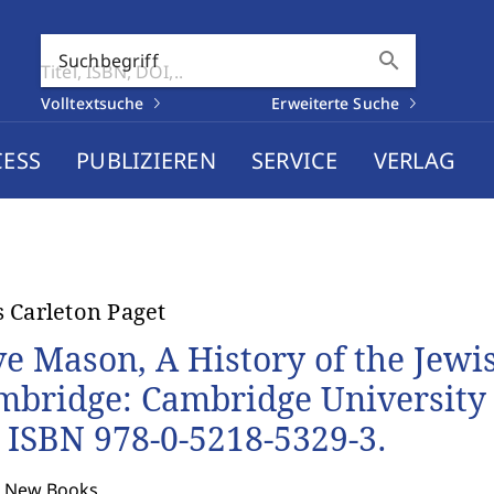
search
Suchbegriff
Volltextsuche
Erweiterte Suche
CESS
PUBLIZIEREN
SERVICE
VERLAG
 Carleton Paget
ve Mason, A History of the Jewi
mbridge: Cambridge University P
, ISBN 978-0-5218-5329-3.
: New Books