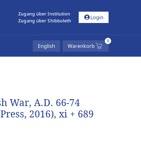
Zugang über Institution
account_circle
Login
Zugang über Shibboleth
0
English
Warenkorb
sh War, A.D. 66-74
ress, 2016), xi + 689