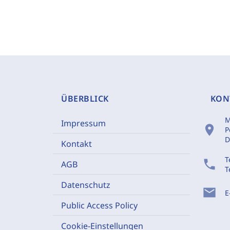
ÜBERBLICK
KON
M
Impressum
location_on
P
D
Kontakt
T
phone
AGB
T
Datenschutz
mail
E
Public Access Policy
Cookie-Einstellungen