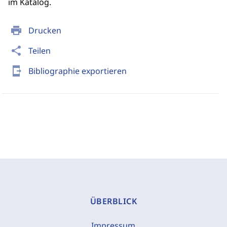
im Katalog.
print
Drucken
share
Teilen
send_to_mobile
Bibliographie exportieren
ÜBERBLICK
Impressum