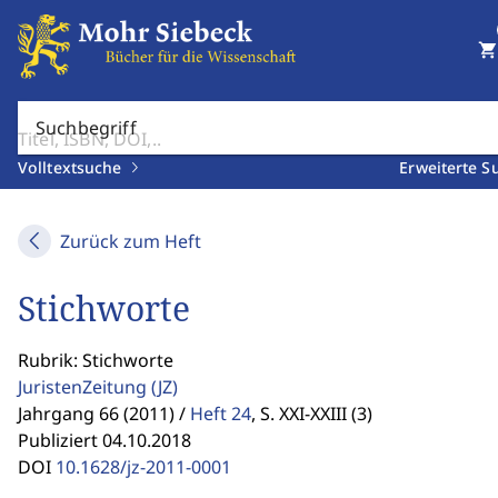
shopping_cart
Suchbegriff
Volltextsuche
Erweiterte S
Zurück zum Heft
Stichworte
Rubrik: Stichworte
JuristenZeitung
(JZ)
Jahrgang 66 (2011) /
Heft 24
,
S. XXI-XXIII (3)
Publiziert 04.10.2018
DOI
10.1628/jz-2011-0001