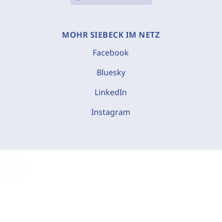
MOHR SIEBECK IM NETZ
Facebook
Bluesky
LinkedIn
Instagram
C
o
o