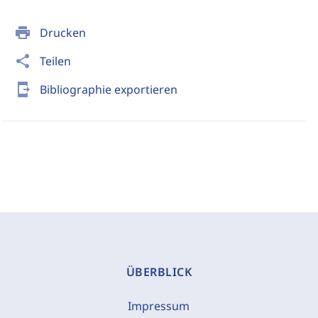
print
Drucken
share
Teilen
send_to_mobile
Bibliographie exportieren
ÜBERBLICK
Impressum