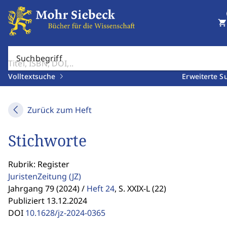
shopping_cart
Suchbegriff
Volltextsuche
Erweiterte S
Zurück zum Heft
Stichworte
Rubrik: Register
JuristenZeitung
(JZ)
Jahrgang 79 (2024) /
Heft 24
,
S. XXIX-L (22)
Publiziert 13.12.2024
DOI
10.1628/jz-2024-0365