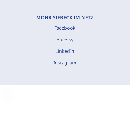
MOHR SIEBECK IM NETZ
Facebook
Bluesky
LinkedIn
Instagram
C
o
o
k