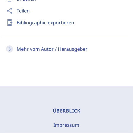
share
Teilen
send_to_mobile
Bibliographie exportieren
Mehr vom Autor / Herausgeber
ÜBERBLICK
Impressum