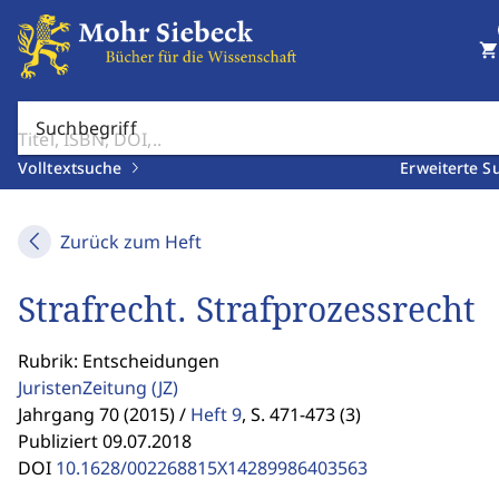
shopping_cart
Suchbegriff
Volltextsuche
Erweiterte S
Zurück zum Heft
Strafrecht. Strafprozessrecht
Rubrik: Entscheidungen
JuristenZeitung
(JZ)
Jahrgang 70 (2015) /
Heft 9
,
S. 471-473 (3)
Publiziert 09.07.2018
DOI
10.1628/002268815X14289986403563