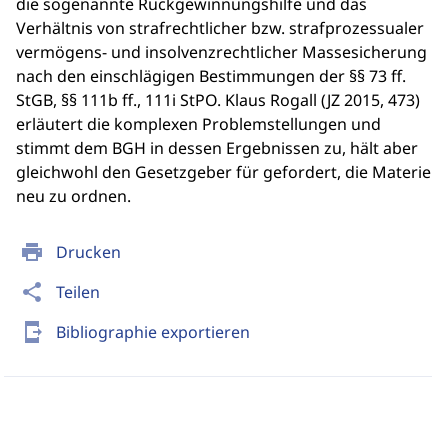
die sogenannte Rückgewinnungshilfe und das
Verhältnis von strafrechtlicher bzw. strafprozessualer
vermögens- und insolvenzrechtlicher Massesicherung
nach den einschlägigen Bestimmungen der §§ 73 ff.
StGB, §§ 111b ff., 111i StPO. Klaus Rogall (JZ 2015, 473)
erläutert die komplexen Problemstellungen und
stimmt dem BGH in dessen Ergebnissen zu, hält aber
gleichwohl den Gesetzgeber für gefordert, die Materie
neu zu ordnen.
print
Drucken
share
Teilen
send_to_mobile
Bibliographie exportieren