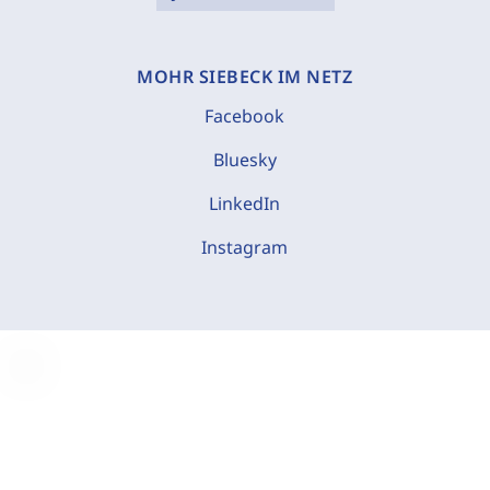
MOHR SIEBECK IM NETZ
Facebook
Bluesky
LinkedIn
Instagram
C
o
o