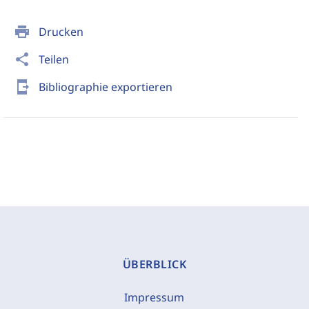
print
Drucken
share
Teilen
send_to_mobile
Bibliographie exportieren
ÜBERBLICK
Impressum