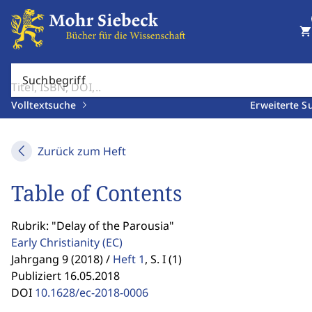
shopping_cart
Suchbegriff
Volltextsuche
Erweiterte S
Zurück zum Heft
Table of Contents
Rubrik: "Delay of the Parousia"
Early Christianity
(EC)
Jahrgang 9 (2018) /
Heft 1
,
S. I (1)
Publiziert 16.05.2018
DOI
10.1628/ec-2018-0006