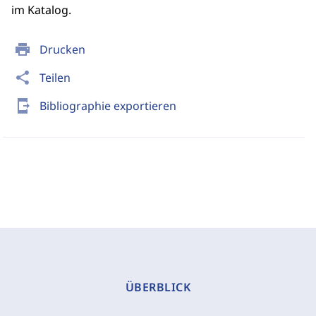
im Katalog.
print
Drucken
share
Teilen
send_to_mobile
Bibliographie exportieren
ÜBERBLICK