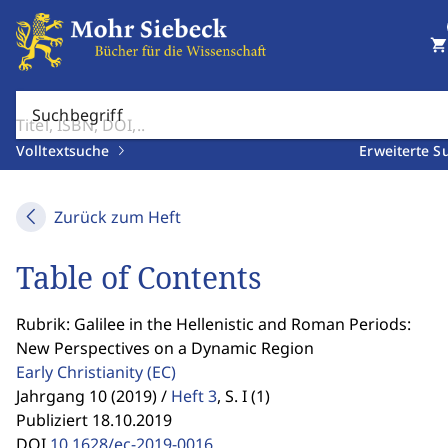
shopping_cart
Suchbegriff
Volltextsuche
Erweiterte S
Zurück zum Heft
Table of Contents
Rubrik: Galilee in the Hellenistic and Roman Periods:
New Perspectives on a Dynamic Region
Early Christianity
(EC)
Jahrgang 10 (2019) /
Heft 3
,
S. I (1)
Publiziert 18.10.2019
DOI
10.1628/ec-2019-0016