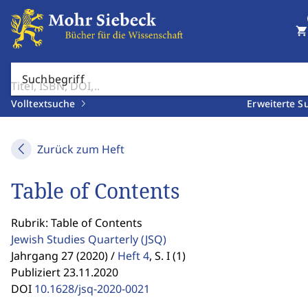
shopping_cart
Suchbegriff
Volltextsuche
Erweiterte S
Zurück zum Heft
Table of Contents
Rubrik: Table of Contents
Jewish Studies Quarterly
(JSQ)
Jahrgang 27 (2020) /
Heft 4
,
S. I (1)
Publiziert 23.11.2020
DOI
10.1628/jsq-2020-0021