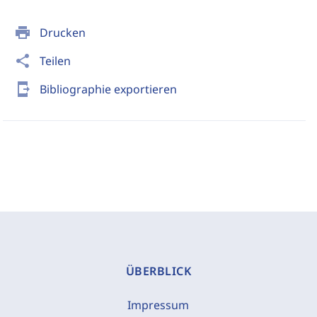
print
Drucken
share
Teilen
send_to_mobile
Bibliographie exportieren
ÜBERBLICK
Impressum