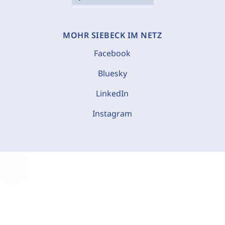
MOHR SIEBECK IM NETZ
Facebook
Bluesky
LinkedIn
Instagram
C
o
o