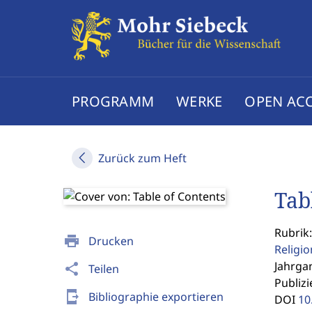
PROGRAMM
WERKE
OPEN AC
Zurück zum Heft
Tab
Rubrik:
print
Drucken
Religi
Jahrgan
share
Teilen
Publizi
send_to_mobile
Bibliographie exportieren
DOI
10