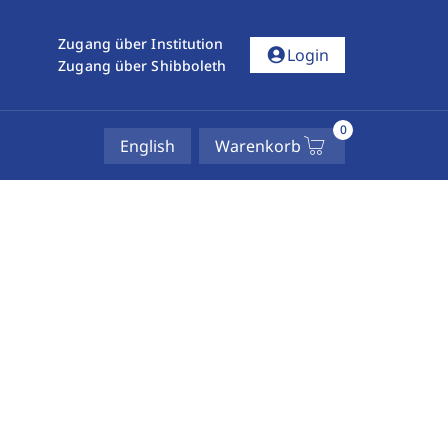
Zugang über Institution
account_circle
Login
Zugang über Shibboleth
0
English
Warenkorb