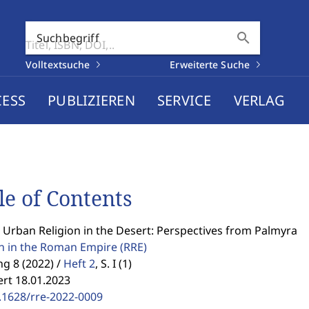
search
Suchbegriff
Volltextsuche
Erweiterte Suche
CESS
PUBLIZIEREN
SERVICE
VERLAG
le of Contents
 Urban Religion in the Desert: Perspectives from Palmyra
on in the Roman Empire
(RRE)
g 8 (2022) /
Heft 2
,
S. I (1)
ert 18.01.2023
.1628/rre-2022-0009