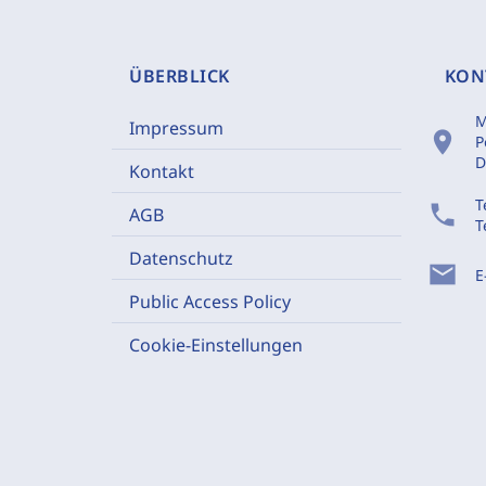
ÜBERBLICK
KON
M
Impressum
location_on
P
D
Kontakt
T
phone
AGB
T
Datenschutz
mail
E
Public Access Policy
Cookie-Einstellungen