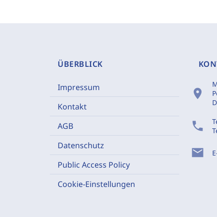
ÜBERBLICK
KON
M
Impressum
location_on
P
D
Kontakt
T
phone
AGB
T
Datenschutz
mail
E
Public Access Policy
Cookie-Einstellungen