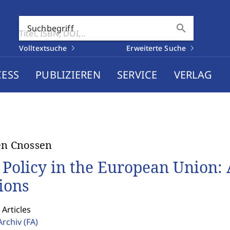
search
Suchbegriff
Volltextsuche
Erweiterte Suche
CESS
PUBLIZIEREN
SERVICE
VERLAG
en Cnossen
 Policy in the European Union: 
ions
 Articles
Archiv
(FA)