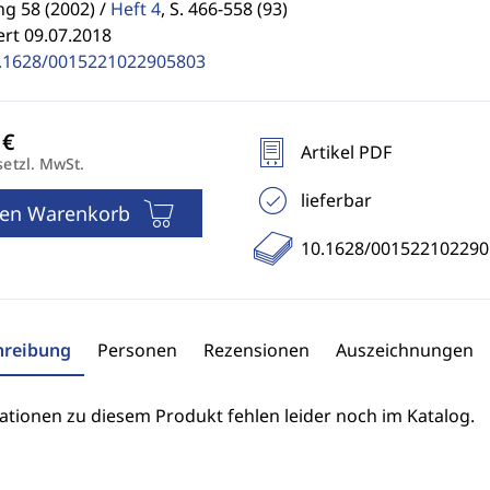
g 58 (2002) /
Heft 4
,
S. 466-558 (93)
ert 09.07.2018
.1628/0015221022905803
Artikel PDF
setzl. MwSt.
lieferbar
den Warenkorb
10.1628/001522102290
hreibung
Personen
Rezensionen
Auszeichnungen
ationen zu diesem Produkt fehlen leider noch im Katalog.