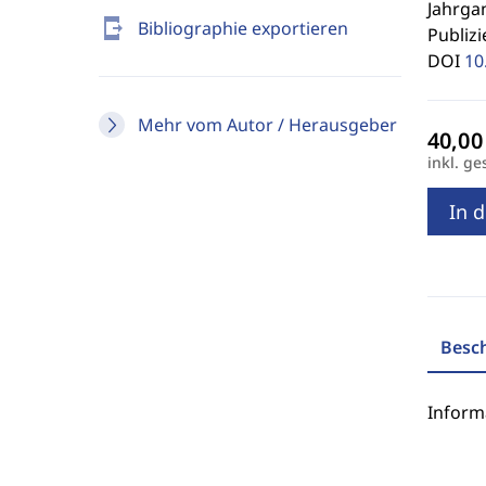
Jahrgan
send_to_mobile
Bibliographie exportieren
Publizi
DOI
10
Mehr vom Autor / Herausgeber
inkl. ge
In 
Besc
Inform