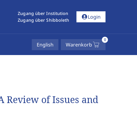
Zugang über Institution
account_circle
Login
Zugang über Shibboleth
0
English
Warenkorb
A Review of Issues and