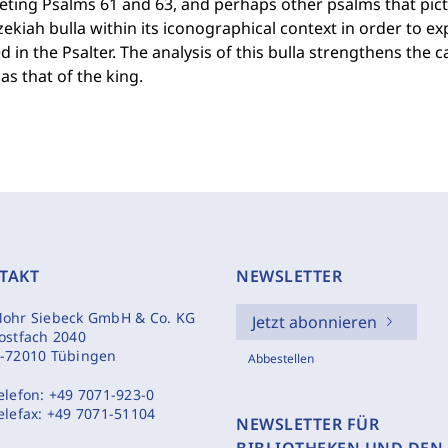
eting Psalms 61 and 63, and perhaps other psalms that pic
ekiah bulla within its iconographical context in order to exp
d in the Psalter. The analysis of this bulla strengthens the c
as that of the king.
TAKT
NEWSLETTER
ohr Siebeck GmbH & Co. KG
Jetzt abonnieren
ostfach 2040
-72010 Tübingen
Abbestellen
elefon:
+49 7071-923-0
elefax:
+49 7071-51104
NEWSLETTER FÜR