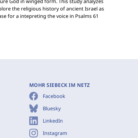
ture God in winged form. This study analyzes
lore the religious history of ancient Israel as
ase for a intepreting the voice in Psalms 61
MOHR SIEBECK IM NETZ
Facebook
Bluesky
LinkedIn
Instagram