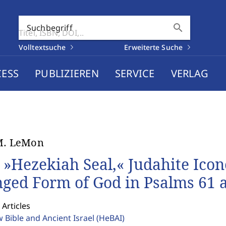
search
Suchbegriff
Volltextsuche
Erweiterte Suche
CESS
PUBLIZIEREN
SERVICE
VERLAG
M. LeMon
 »Hezekiah Seal,« Judahite Icon
ged Form of God in Psalms 61 
 Articles
 Bible and Ancient Israel
(HeBAI)