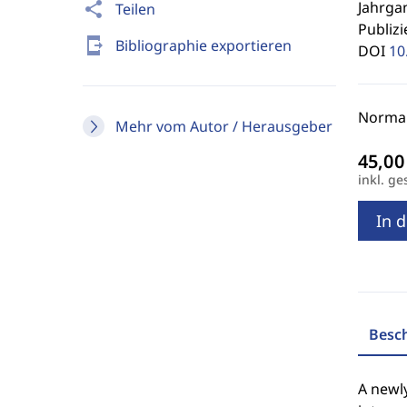
Jahrgan
share
Teilen
Publizi
send_to_mobile
Bibliographie exportieren
DOI
10
Normal
Mehr vom Autor / Herausgeber
inkl. ge
In 
Besc
A newly