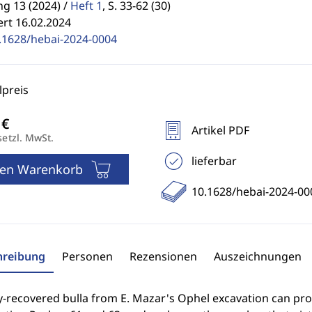
g 13 (2024) /
Heft 1
,
S. 33-62 (30)
ert 16.02.2024
.1628/hebai-2024-0004
preis
Artikel PDF
setzl. MwSt.
lieferbar
den Warenkorb
10.1628/hebai-2024-00
hreibung
Personen
Rezensionen
Auszeichnungen
-recovered bulla from E. Mazar's Ophel excavation can pro