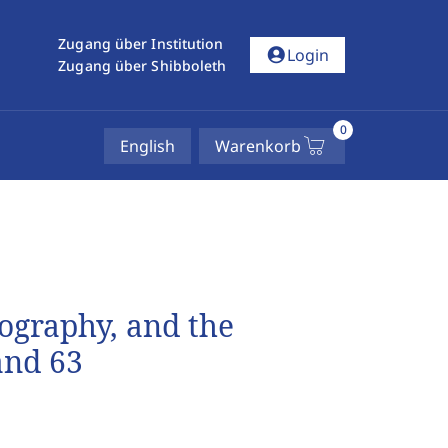
Zugang über Institution
account_circle
Login
Zugang über Shibboleth
0
English
Warenkorb
ography, and the
and 63