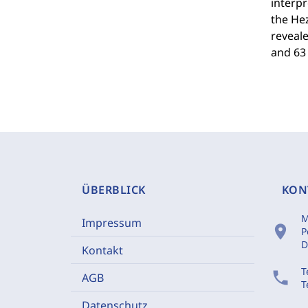
interpr
the Hez
reveale
and 63 
ÜBERBLICK
KON
M
Impressum
location_on
P
D
Kontakt
T
phone
AGB
T
Datenschutz