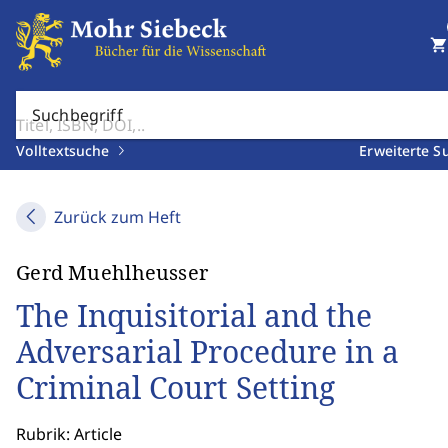
shopping_cart
Suchbegriff
Volltextsuche
Erweiterte S
Zurück zum Heft
Gerd Muehlheusser
The Inquisitorial and the
Adversarial Procedure in a
Criminal Court Setting
Rubrik: Article