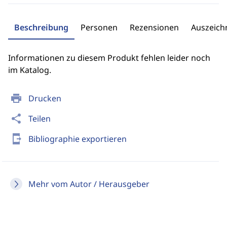
Beschreibung
Personen
Rezensionen
Auszeic
Informationen zu diesem Produkt fehlen leider noch
im Katalog.
print
Drucken
share
Teilen
send_to_mobile
Bibliographie exportieren
Mehr vom Autor / Herausgeber