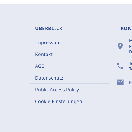
ÜBERBLICK
KON
M
Impressum
location_on
P
D
Kontakt
T
phone
AGB
T
Datenschutz
mail
E
Public Access Policy
Cookie-Einstellungen