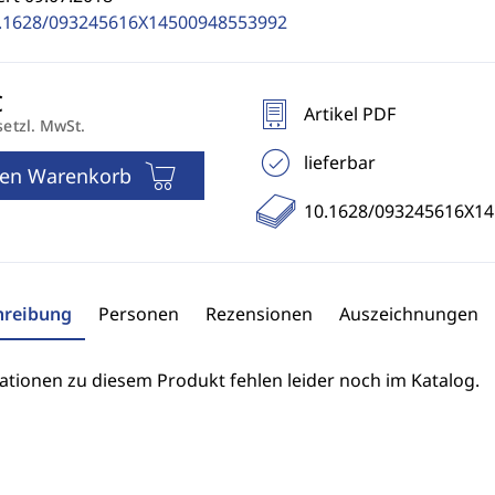
.1628/093245616X14500948553992
Artikel PDF
setzl. MwSt.
lieferbar
den Warenkorb
10.1628/093245616X1
hreibung
Personen
Rezensionen
Auszeichnungen
ationen zu diesem Produkt fehlen leider noch im Katalog.