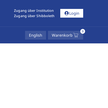
Zugang über Institution
account_circle
Login
Zugang über Shibboleth
0
English
Warenkorb