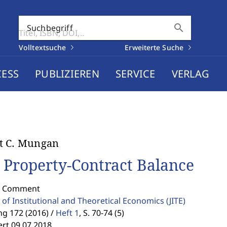
search
Suchbegriff
Volltextsuche
Erweiterte Suche
CESS
PUBLIZIEREN
SERVICE
VERLAG
t C. Mungan
 Property-Contract Balance
: Comment
 of Institutional and Theoretical Economics
(JITE)
g 172 (2016) /
Heft 1
,
S. 70-74 (5)
ert 09.07.2018