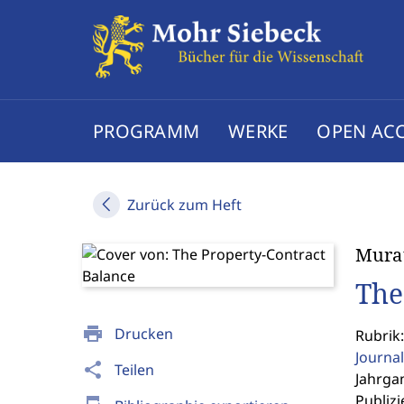
PROGRAMM
WERKE
OPEN AC
Zurück zum Heft
Mura
The
print
Drucken
Rubrik
Journal
share
Teilen
Jahrgan
Publizi