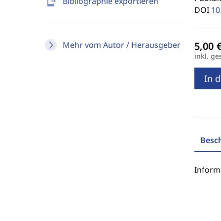
send_to_mobile
Bibliographie exportieren
DOI
10
Mehr vom Autor / Herausgeber
inkl. ge
In 
Besc
Inform