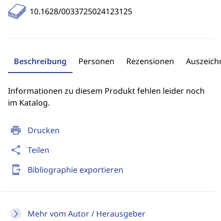
10.1628/0033725024123125
Beschreibung
Personen
Rezensionen
Auszeic
Informationen zu diesem Produkt fehlen leider noch
im Katalog.
print
Drucken
share
Teilen
send_to_mobile
Bibliographie exportieren
Mehr vom Autor / Herausgeber