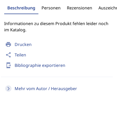
Beschreibung
Personen
Rezensionen
Auszeic
Informationen zu diesem Produkt fehlen leider noch
im Katalog.
print
Drucken
share
Teilen
send_to_mobile
Bibliographie exportieren
Mehr vom Autor / Herausgeber