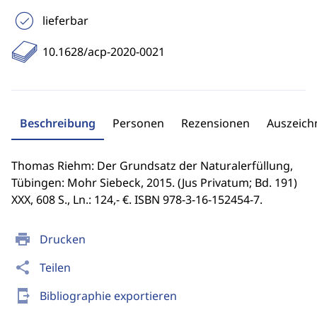
lieferbar
10.1628/acp-2020-0021
Beschreibung
Personen
Rezensionen
Auszeic
Thomas Riehm: Der Grundsatz der Naturalerfüllung,
Tübingen: Mohr Siebeck, 2015. (Jus Privatum; Bd. 191)
XXX, 608 S., Ln.: 124,- €. ISBN 978-3-16-152454-7.
print
Drucken
share
Teilen
send_to_mobile
Bibliographie exportieren