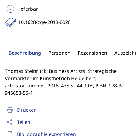
lieferbar
10.1628/zge-2018-0028
Beschreibung
Personen
Rezensionen
Auszeic
Thomas Steinruck: Business Artists. Strategische
Vermarkter im Kunstbetrieb Heidelberg:
arthistoricum.net, 2018, 435 S., 44,90 €, ISBN: 978-3-
946653-55-4.
print
Drucken
share
Teilen
send_to_mobile
Bibliographie exportieren