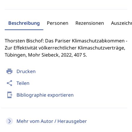
Beschreibung
Personen
Rezensionen
Auszeic
Thorsten Bischof: Das Pariser Klimaschutzabkommen -
Zur Effektivität völkerrechtlicher Klimaschutzverträge,
Tübingen, Mohr Siebeck, 2022, 407 S.
print
Drucken
share
Teilen
send_to_mobile
Bibliographie exportieren
Mehr vom Autor / Herausgeber