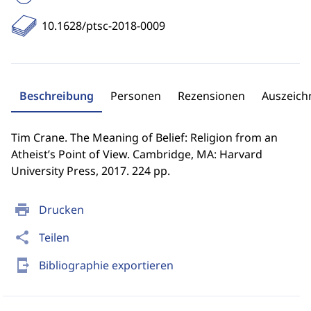
10.1628/ptsc-2018-0009
Beschreibung
Personen
Rezensionen
Auszeic
Tim Crane. The Meaning of Belief: Religion from an
Atheist’s Point of View. Cambridge, MA: Harvard
University Press, 2017. 224 pp.
print
Drucken
share
Teilen
send_to_mobile
Bibliographie exportieren