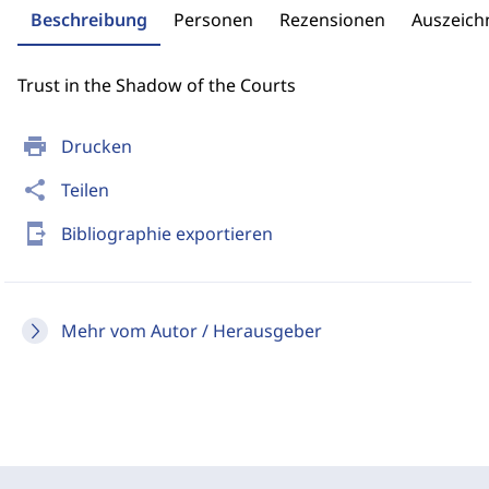
Beschreibung
Personen
Rezensionen
Auszeic
Trust in the Shadow of the Courts
print
Drucken
share
Teilen
send_to_mobile
Bibliographie exportieren
Mehr vom Autor / Herausgeber