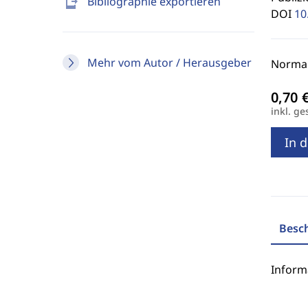
send_to_mobile
Bibliographie exportieren
DOI
10
Mehr vom Autor / Herausgeber
Normal
inkl. ge
In 
Besc
Inform