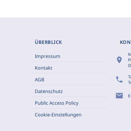
ÜBERBLICK
KON
M
Impressum
location_on
P
D
Kontakt
T
phone
AGB
T
Datenschutz
mail
E
Public Access Policy
Cookie-Einstellungen