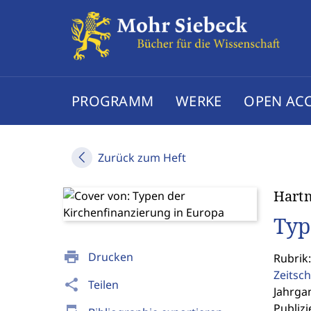
PROGRAMM
WERKE
OPEN AC
Zurück zum Heft
Hartm
Typ
print
Drucken
Rubrik
Zeitsch
share
Teilen
Jahrgan
Publizi