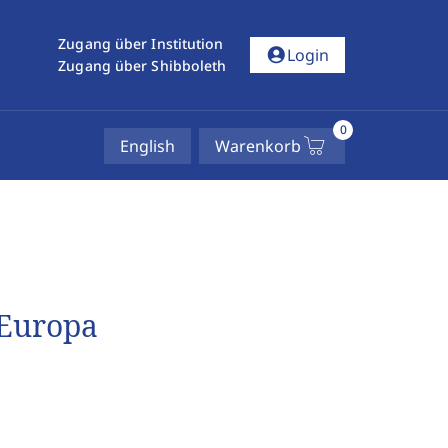
Zugang über Institution
account_circle
Login
Zugang über Shibboleth
0
English
Warenkorb
 Europa