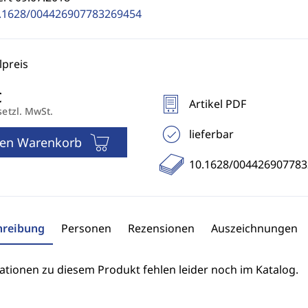
.1628/004426907783269454
preis
Artikel PDF
setzl. MwSt.
lieferbar
den Warenkorb
10.1628/00442690778
hreibung
Personen
Rezensionen
Auszeichnungen
ationen zu diesem Produkt fehlen leider noch im Katalog.