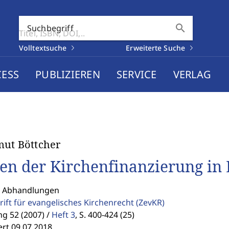
search
Suchbegriff
Volltextsuche
Erweiterte Suche
CESS
PUBLIZIEREN
SERVICE
VERLAG
ut Böttcher
en der Kirchenfinanzierung in
: Abhandlungen
rift für evangelisches Kirchenrecht
(ZevKR)
g 52 (2007) /
Heft 3
,
S. 400-424 (25)
ert 09.07.2018