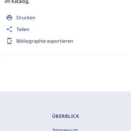
im Katalog.
print
Drucken
share
Teilen
send_to_mobile
Bibliographie exportieren
ÜBERBLICK
Impressum