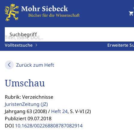
shopping_cart
Suchbegriff
Volltextsuche
Erweiterte S
Zurück zum Heft
Umschau
Rubrik: Verzeichnisse
JuristenZeitung
(JZ)
Jahrgang 63 (2008) /
Heft 24
,
S. V-VI (2)
Publiziert 09.07.2018
DOI
10.1628/002268808787082914