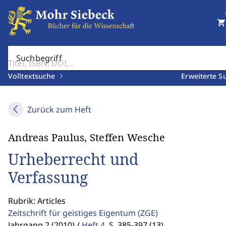
shopping_cart
Suchbegriff
Volltextsuche
Erweiterte S
Zurück zum Heft
Andreas Paulus, Steffen Wesche
Urheberrecht und
Verfassung
Rubrik: Articles
Zeitschrift für geistiges Eigentum
(ZGE)
Jahrgang 2 (2010) /
Heft 4
,
S. 385-397 (13)