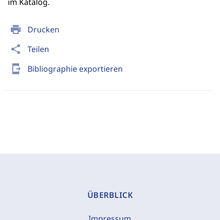
im Katalog.
print
Drucken
share
Teilen
send_to_mobile
Bibliographie exportieren
ÜBERBLICK
Impressum