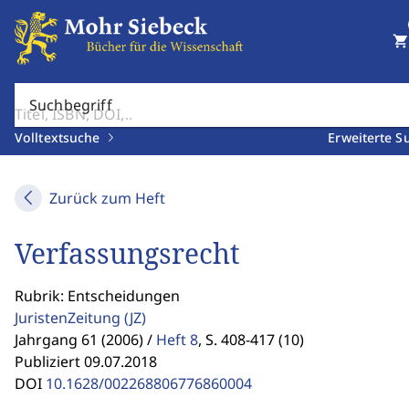
shopping_cart
Suchbegriff
Volltextsuche
Erweiterte S
Zurück zum Heft
Verfassungsrecht
Rubrik: Entscheidungen
JuristenZeitung
(JZ)
Jahrgang 61 (2006) /
Heft 8
,
S. 408-417 (10)
Publiziert 09.07.2018
DOI
10.1628/002268806776860004