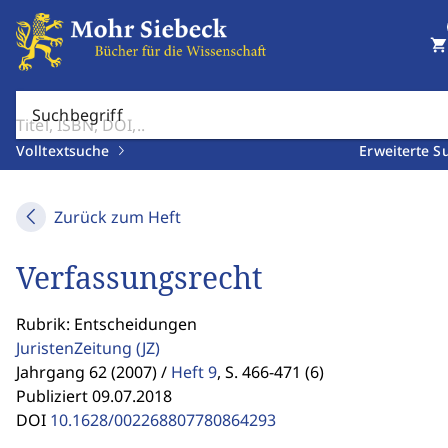
shopping_cart
Suchbegriff
Volltextsuche
Erweiterte S
Zurück zum Heft
Verfassungsrecht
Rubrik: Entscheidungen
JuristenZeitung
(JZ)
Jahrgang 62 (2007) /
Heft 9
,
S. 466-471 (6)
Publiziert 09.07.2018
DOI
10.1628/002268807780864293