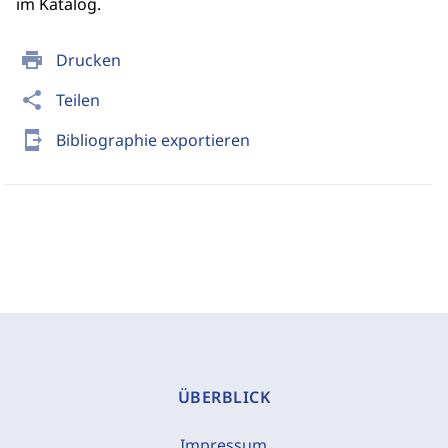
im Katalog.
print
Drucken
share
Teilen
send_to_mobile
Bibliographie exportieren
ÜBERBLICK
Impressum