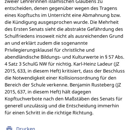
zweier Lehrerinnen islamischen Glaubens zu
entscheiden, denen gegenüber wegen des Tragens
eines Kopftuchs im Unterricht eine Abmahnung bzw.
die Kündigung ausgesprochen wurde. Die Mehrheit
des Ersten Senats sieht die abstrakte Gefährdung des
Schulfriedens insoweit nicht als ausreichenden Grund
an und erklärt zudem die sogenannte
Privilegierungsklausel für christliche und
abendländische Bildungs- und Kulturwerte in § 57 Abs.
4 Satz 3 SchulG NW für nichtig. Karl-Heinz Ladeur (JZ
2015, 633, in diesem Heft) kritisiert, dass der Beschluss
die Notwendigkeit einer Kollisionsordnung für den
Bereich der Schule verkenne. Benjamin Rusteberg (JZ
2015, 637, in diesem Heft) hält dagegen
Kopftuchverbote nach den Maßstäben des Senats für
generell unzulässig und die Entscheidung immerhin
für einen Schritt in die richtige Richtung.
print
Drucken