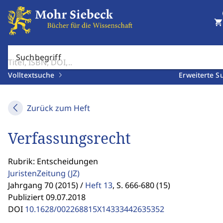
shopping_cart
Suchbegriff
Volltextsuche
Erweiterte S
Zurück zum Heft
Verfassungsrecht
Rubrik: Entscheidungen
JuristenZeitung
(JZ)
Jahrgang 70 (2015) /
Heft 13
,
S. 666-680 (15)
Publiziert 09.07.2018
DOI
10.1628/002268815X14333442635352