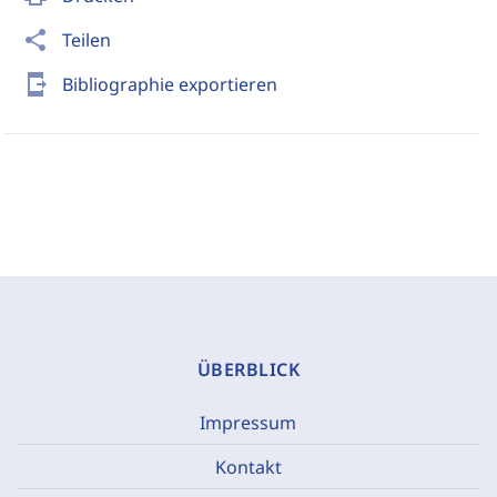
share
Teilen
send_to_mobile
Bibliographie exportieren
ÜBERBLICK
Impressum
Kontakt