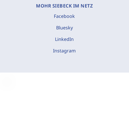
MOHR SIEBECK IM NETZ
Facebook
Bluesky
LinkedIn
Instagram
C
o
o
k
i