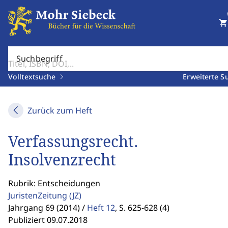
shopping_cart
Suchbegriff
Volltextsuche
Erweiterte S
Zurück zum Heft
Verfassungsrecht.
Insolvenzrecht
Rubrik: Entscheidungen
JuristenZeitung
(JZ)
Jahrgang 69 (2014) /
Heft 12
,
S. 625-628 (4)
Publiziert 09.07.2018