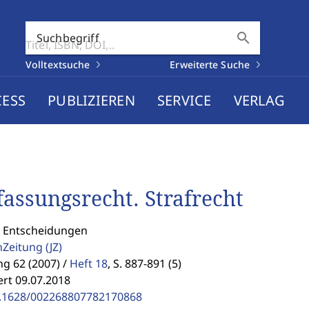
search
Suchbegriff
Volltextsuche
Erweiterte Suche
CESS
PUBLIZIEREN
SERVICE
VERLAG
fassungsrecht. Strafrecht
: Entscheidungen
enZeitung
(JZ)
g 62 (2007) /
Heft 18
,
S. 887-891 (5)
ert 09.07.2018
.1628/002268807782170868