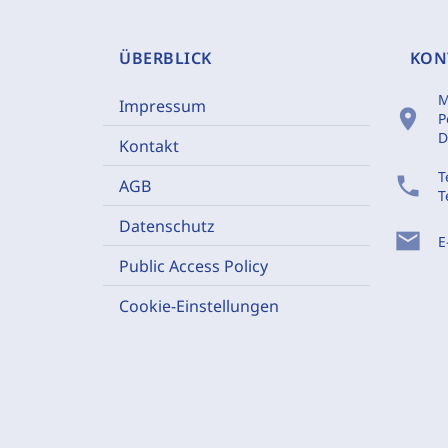
ÜBERBLICK
KON
M
Impressum
location_on
P
D
Kontakt
T
phone
AGB
T
Datenschutz
mail
E
Public Access Policy
Cookie-Einstellungen