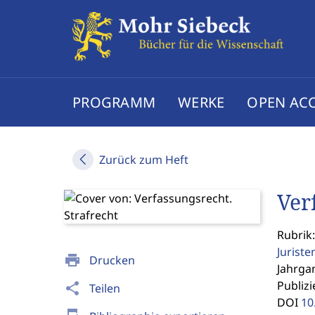
PROGRAMM
WERKE
OPEN AC
Zurück zum Heft
Ver
Rubrik
Jurist
print
Drucken
Jahrgan
Publizi
share
Teilen
DOI
10