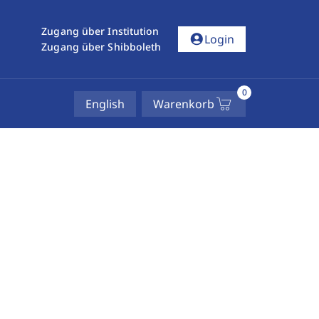
Zugang über Institution
account_circle
Login
Zugang über Shibboleth
0
English
Warenkorb