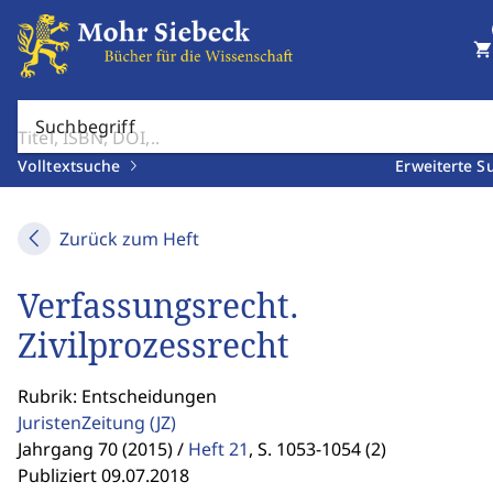
shopping_cart
Suchbegriff
Volltextsuche
Erweiterte S
Zurück zum Heft
Verfassungsrecht.
Zivilprozessrecht
Rubrik: Entscheidungen
JuristenZeitung
(JZ)
Jahrgang 70 (2015) /
Heft 21
,
S. 1053-1054 (2)
Publiziert 09.07.2018