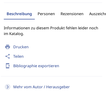
Beschreibung
Personen
Rezensionen
Auszeic
Informationen zu diesem Produkt fehlen leider noch
im Katalog.
print
Drucken
share
Teilen
send_to_mobile
Bibliographie exportieren
Mehr vom Autor / Herausgeber