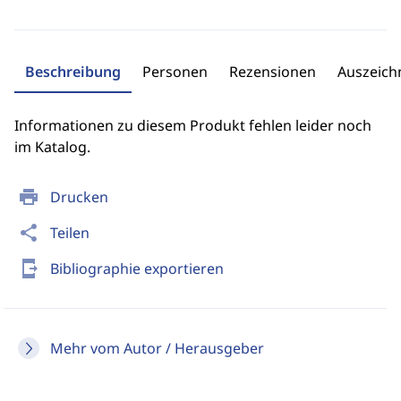
Beschreibung
Personen
Rezensionen
Auszeic
Informationen zu diesem Produkt fehlen leider noch
im Katalog.
print
Drucken
share
Teilen
send_to_mobile
Bibliographie exportieren
Mehr vom Autor / Herausgeber