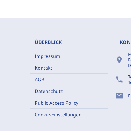
ÜBERBLICK
KON
M
Impressum
location_on
P
D
Kontakt
T
phone
AGB
T
Datenschutz
mail
E
Public Access Policy
Cookie-Einstellungen