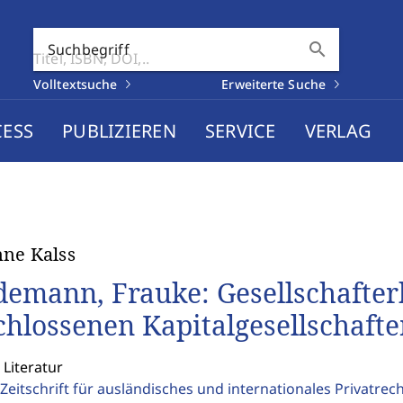
search
Suchbegriff
Volltextsuche
Erweiterte Suche
CESS
PUBLIZIEREN
SERVICE
VERLAG
ne Kalss
emann, Frauke: Gesellschafterk
chlossenen Kapitalgesellschafte
 Literatur
Zeitschrift für ausländisches und internationales Privatrec