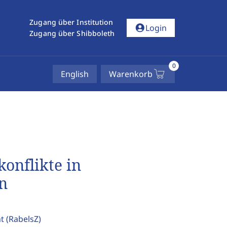
Zugang über Institution
account_circle
Login
Zugang über Shibboleth
0
English
Warenkorb
onflikte in
n
ht
(RabelsZ)