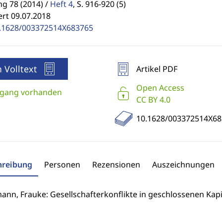
g 78 (2014) /
Heft 4
,
S. 916-920 (5)
ert 09.07.2018
.1628/003372514X683765
 Volltext
Artikel PDF
Open Access
gang vorhanden
CC BY 4.0
10.1628/003372514X68
hreibung
Personen
Rezensionen
Auszeichnungen
nn, Frauke: Gesellschafterkonflikte in geschlossenen Kapi